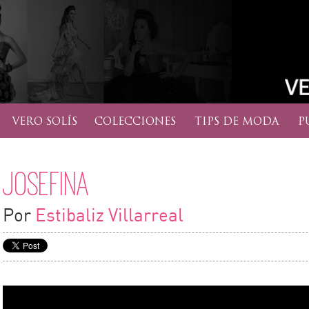
VERO SOLÍS
COLECCIONES
TIPS DE MODA
P
Josefina
Por
Estibaliz Villarreal